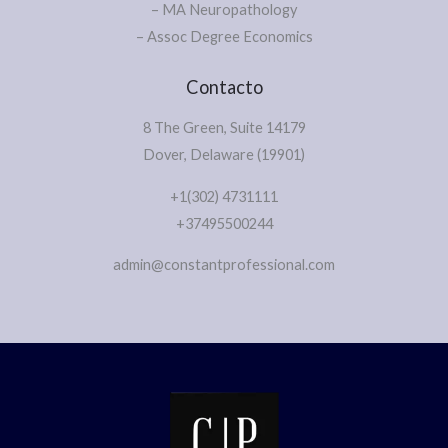
– MA Neuropathology
– Assoc Degree Economics
Contacto
8 The Green, Suite 14179
Dover, Delaware (19901)
+1(302) 4731111
+37495500244
admin@constantprofessional.com