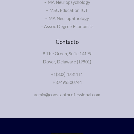
– MA Neuropsychology
– MSC Education ICT
– MA Neuropathology
– Assoc Degree Economics
Contacto
8 The Green, Suite 14179
Dover, Delaware (19901)
+1(302) 4731111
+37495500244
admin@constantprofessional.com