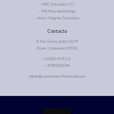
– MSC Education ICT
– MA Neuropathology
– Assoc Degree Economics
Contacto
8 The Green, Suite 14179
Dover, Delaware (19901)
+1(302) 4731111
+37495500244
admin@constantprofessional.com