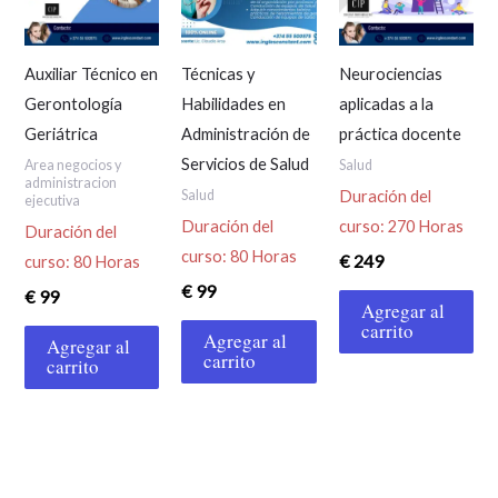
Auxiliar Técnico en
Técnicas y
Neurociencias
Gerontología
Habilidades en
aplicadas a la
Geriátrica
Administración de
práctica docente
Servicios de Salud
Area negocios y
Salud
administracion
Salud
Duración del
ejecutiva
Duración del
curso: 270 Horas
Duración del
curso: 80 Horas
€
249
curso: 80 Horas
€
99
€
99
Agregar al
carrito
Agregar al
Agregar al
carrito
carrito