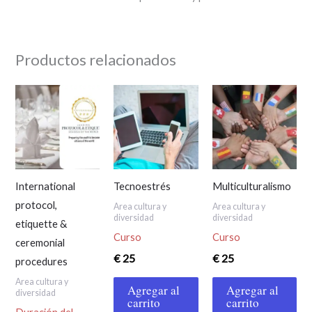
Productos relacionados
International
Tecnoestrés
Multiculturalismo
protocol,
Area cultura y
Area cultura y
diversidad
diversidad
etiquette &
Curso
Curso
ceremonial
€
25
€
25
procedures
Area cultura y
Agregar al
Agregar al
diversidad
carrito
carrito