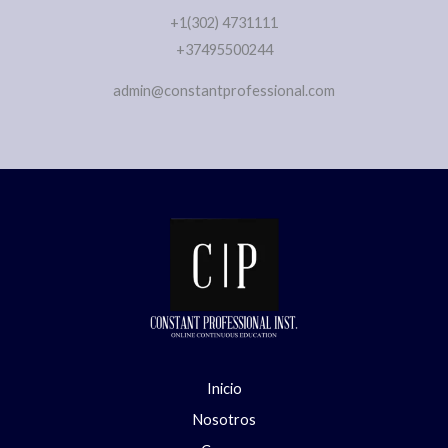
+1(302) 4731111
+37495500244
admin@constantprofessional.com
Inicio
Nosotros